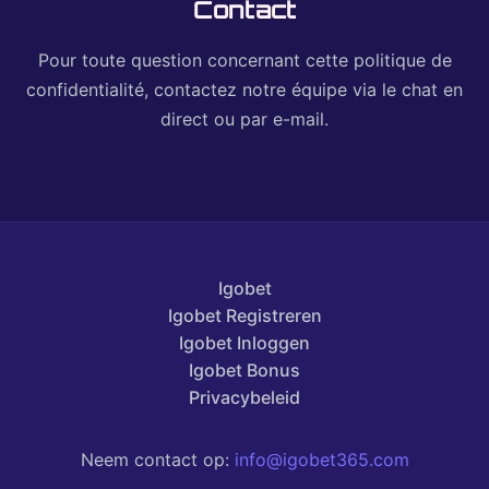
Contact
Pour toute question concernant cette politique de
confidentialité, contactez notre équipe via le chat en
direct ou par e-mail.
Igobet
Igobet Registreren
Igobet Inloggen
Igobet Bonus
Privacybeleid
Neem contact op:
info@igobet365.com