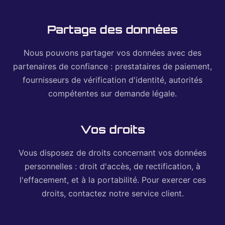
Partage des données
Nous pouvons partager vos données avec des
partenaires de confiance : prestataires de paiement,
fournisseurs de vérification d'identité, autorités
compétentes sur demande légale.
Vos droits
Vous disposez de droits concernant vos données
personnelles : droit d'accès, de rectification, à
l'effacement, et à la portabilité. Pour exercer ces
droits, contactez notre service client.